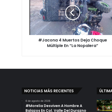
a
c
o
n
a
4
M
#Jacona 4 Muertos Deja Choque
u
Múltiple En “La Nopalera”
e
r
t
o
s
D
e
j
a
NOTICIAS MÁS RECIENTES
ÚLTIM
C
h
6 de agosto de 2026
o
#Morelia Desviven A Hombre A
q
Balazos En Col. Valle Del Durazno