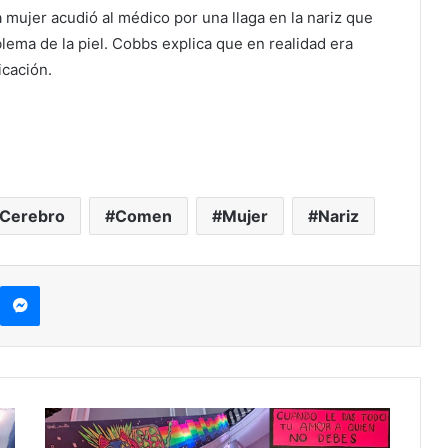
a mujer acudió al médico por una llaga en la nariz que
ema de la piel. Cobbs explica que en realidad era
icación.
Cerebro
Comen
Mujer
Nariz
Messenger
A
p