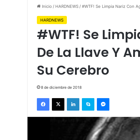
Inicio
/
HARDNEWS
/
#WTF! Se Limpia Nariz Con A
HARDNEWS
#WTF! Se Limpi
De La Llave Y 
Su Cerebro
8 de diciembre de 2018
Facebook
X
LinkedIn
Skype
Messenger