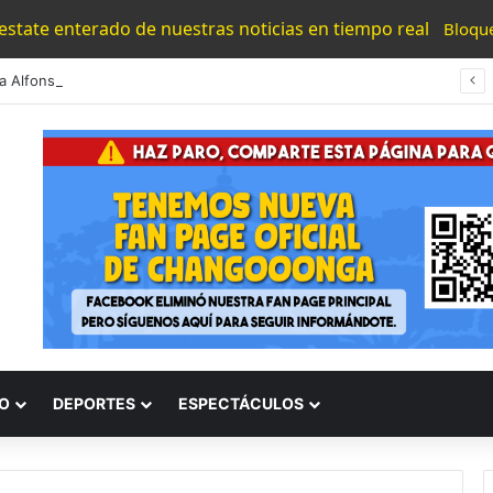
 estate enterado de nuestras noticias en tiempo real
Bloqu
#Morelia Alfonso Martínez Consolido El Acceso A La Lectura Con El Programa «Morelia Se Lee»
O
DEPORTES
ESPECTÁCULOS