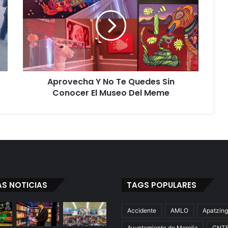
r
o
v
e
c
h
a
Aprovecha Y No Te Quedes Sin
Y
Conocer El Museo Del Meme
N
o
T
e
Q
u
e
d
e
AS NOTICIAS
TAGS POPULARES
s
S
i
Accidente
AMLO
Apatzin
n
Ayuntamiento de Morelia
CNT