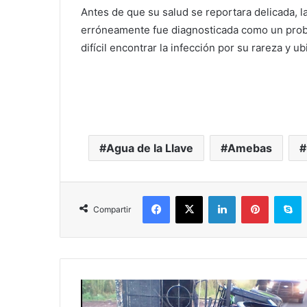
Antes de que su salud se reportara delicada, l
erróneamente fue diagnosticada como un probl
difícil encontrar la infección por su rareza y ub
Agua de la Llave
Amebas
Facebook
X
LinkedIn
Pinterest
Skype
Compartir
#
J