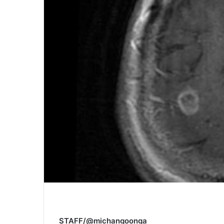
STAFF/@michangoonga