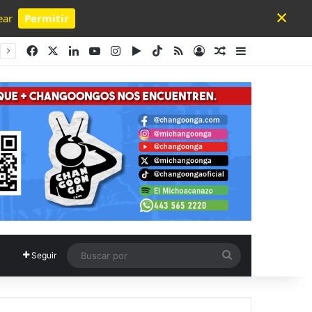
×
ear
Permitir
Powered by SendPulse
Facebook
X
LinkedIn
YouTube
Instagram
Google Play
TikTok
RSS
Acceso
Publicación al a
Barra lateral
Buscar
Seguir
por