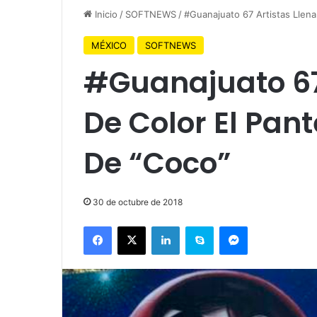
Inicio
/
SOFTNEWS
/
#Guanajuato 67 Artistas Llen
MÉXICO
SOFTNEWS
#Guanajuato 67
De Color El Pan
De “Coco”
30 de octubre de 2018
Facebook
X
LinkedIn
Skype
Messenger