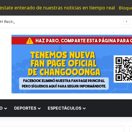
 estate enterado de nuestras noticias en tiempo real
Bloqu
#UMSNH Rectora Exhorta A Madres Y Padres Nicolaitas A Participar En La Reconstrucción Del Tejido Social
O
DEPORTES
ESPECTÁCULOS