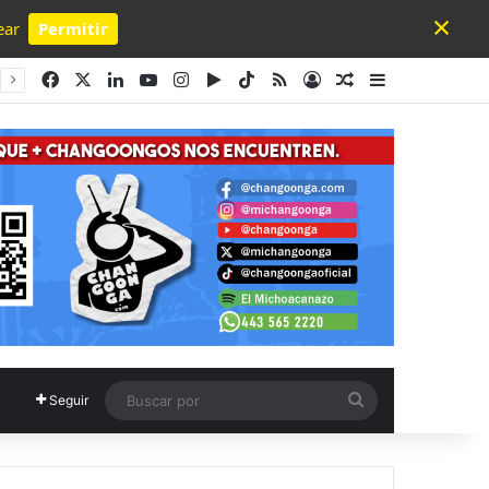
×
ear
Permitir
Powered by SendPulse
Facebook
X
LinkedIn
YouTube
Instagram
Google Play
TikTok
RSS
Acceso
Publicación al a
Barra lateral
Buscar
Seguir
por