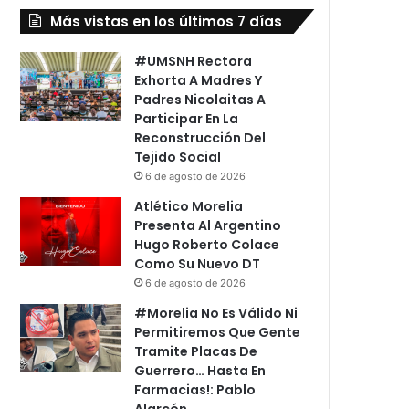
Más vistas en los últimos 7 días
#UMSNH Rectora
Exhorta A Madres Y
Padres Nicolaitas A
Participar En La
Reconstrucción Del
Tejido Social
6 de agosto de 2026
Atlético Morelia
Presenta Al Argentino
Hugo Roberto Colace
Como Su Nuevo DT
6 de agosto de 2026
#Morelia No Es Válido Ni
Permitiremos Que Gente
Tramite Placas De
Guerrero… Hasta En
Farmacias!: Pablo
Alarcón