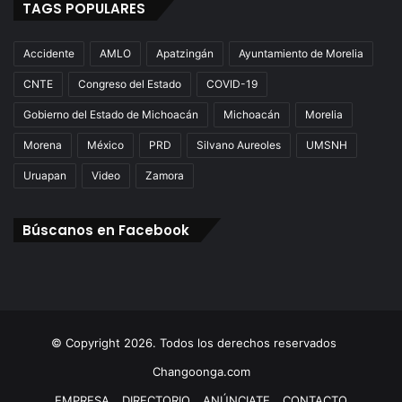
TAGS POPULARES
Accidente
AMLO
Apatzingán
Ayuntamiento de Morelia
CNTE
Congreso del Estado
COVID-19
Gobierno del Estado de Michoacán
Michoacán
Morelia
Morena
México
PRD
Silvano Aureoles
UMSNH
Uruapan
Video
Zamora
Búscanos en Facebook
© Copyright 2026. Todos los derechos reservados
Changoonga.com
EMPRESA
DIRECTORIO
ANÚNCIATE
CONTACTO