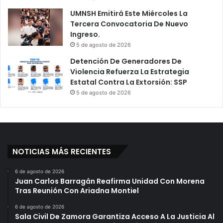
P
r
UMNSH Emitirá Este Miércoles La
o
o
Tercera Convocatoria De Nuevo
r
D
Ingreso.
l
e
5 de agosto de 2026
o
j
s
Detención De Generadores De
a
d
Violencia Refuerza La Estrategia
6
e
Estatal Contra La Extorsión: SSP
H
m
e
5 de agosto de 2026
á
r
s
i
”
d
P
o
a
s
NOTICIAS MÁS RECIENTES
r
E
a
n
6 de agosto de 2026
A
E
Juan Carlos Barragán Reafirma Unidad Con Morena
l
l
Tras Reunión Con Ariadna Montiel
c
A
a
n
6 de agosto de 2026
Sala Civil De Zamora Garantiza Acceso A La Justicia Al
n
c