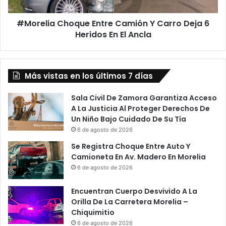
a
n
C
a
#Morelia Choque Entre Camión Y Carro Deja 6
h
c
Heridos En El Ancla
o
i
q
o
u
n
e
e
Más vistas en los últimos 7 días
E
s
n
A
t
Sala Civil De Zamora Garantiza Acceso
F
r
A La Justicia Al Proteger Derechos De
i
e
Un Niño Bajo Cuidado De Su Tía
d
C
6 de agosto de 2026
e
a
Se Registra Choque Entre Auto Y
i
m
Camioneta En Av. Madero En Morelia
c
i
6 de agosto de 2026
o
ó
m
n
Encuentran Cuerpo Desvivido A La
i
Y
Orilla De La Carretera Morelia –
s
C
Chiquimitio
o
a
"
6 de agosto de 2026
r