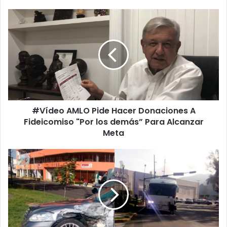
#
V
í
d
e
o
A
M
L
#Vídeo AMLO Pide Hacer Donaciones A
O
Fideicomiso "Por los demás” Para Alcanzar
P
i
Meta
d
e
#
H
M
a
o
c
r
e
e
r
l
D
i
o