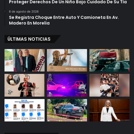
Proteger Derechos De Un Niño Bajo Cuidado De Su Tía
z
l
a
a
6 de agosto de 2026
r
Se Registra Choque Entre Auto Y Camioneta En Av.
M
Madero En Morelia
e
t
ÚLTIMAS NOTICIAS
a