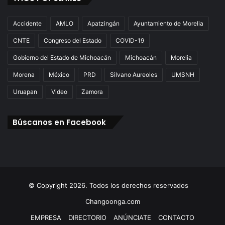
Accidente
AMLO
Apatzingán
Ayuntamiento de Morelia
CNTE
Congreso del Estado
COVID-19
Gobierno del Estado de Michoacán
Michoacán
Morelia
Morena
México
PRD
Silvano Aureoles
UMSNH
Uruapan
Video
Zamora
Búscanos en Facebook
© Copyright 2026. Todos los derechos reservados
Changoonga.com
EMPRESA
DIRECTORIO
ANÚNCIATE
CONTACTO