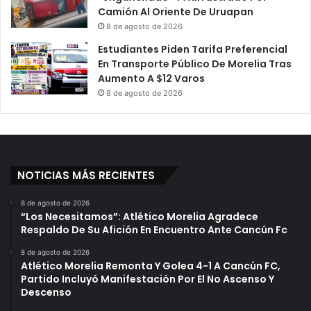
d
Camión Al Oriente De Uruapan
e
8 de agosto de 2026
h
Estudiantes Piden Tarifa Preferencial
u
En Transporte Público De Morelia Tras
e
Aumento A $12 Varos
v
8 de agosto de 2026
o
s
e
n
E
E
NOTICIAS MÁS RECIENTES
.
U
8 de agosto de 2026
U
“Los Necesitamos”: Atlético Morelia Agradece
.
Respaldo De Su Afición En Encuentro Ante Cancún Fc
8 de agosto de 2026
Atlético Morelia Remonta Y Golea 4-1 A Cancún FC,
Partido Incluyó Manifestación Por El No Ascenso Y
Descenso