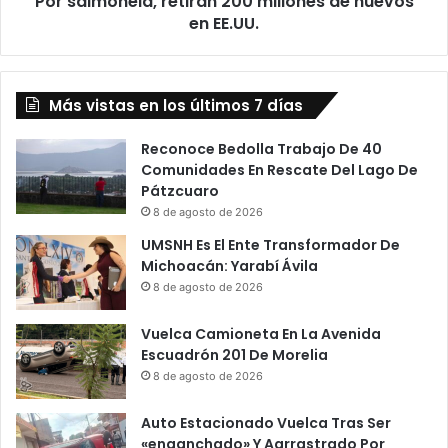
Por salmonela, retiran 200 millones de huevos
e
m
en EE.UU.
l
b
a
o
,
s
r
c
Más vistas en los últimos 7 días
e
a
t
d
i
Reconoce Bedolla Trabajo De 40
a
r
Comunidades En Rescate Del Lago De
E
a
Pátzcuaro
n
n
8 de agosto de 2026
G
2
UMSNH Es El Ente Transformador De
u
0
Michoacán: Yarabí Ávila
e
0
8 de agosto de 2026
r
m
r
i
Vuelca Camioneta En La Avenida
e
l
Escuadrón 201 De Morelia
r
l
o
8 de agosto de 2026
o
n
e
Auto Estacionado Vuelca Tras Ser
s
«enganchado» Y Aarrastrado Por