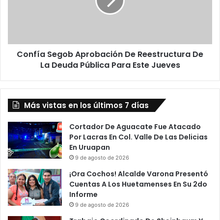
z
í
,
a
N
S
u
e
e
g
v
Confía Segob Aprobación De Reestructura De
o
o
La Deuda Pública Para Este Jueves
b
P
A
r
p
e
r
s
Más vistas en los últimos 7 días
o
i
b
d
a
Cortador De Aguacate Fue Atacado
e
c
Por Lacras En Col. Valle De Las Delicias
n
i
En Uruapan
t
ó
9 de agosto de 2026
e
n
¡Ora Cochos! Alcalde Varona Presentó
E
D
Cuentas A Los Huetamenses En Su 2do
l
e
Informe
C
R
9 de agosto de 2026
o
e
n
e