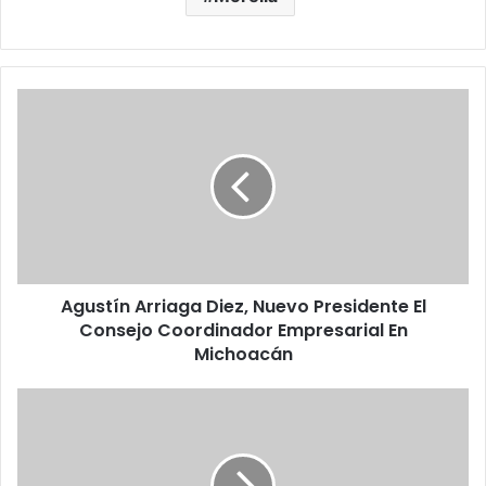
A
g
u
s
t
í
n
A
r
Agustín Arriaga Diez, Nuevo Presidente El
r
Consejo Coordinador Empresarial En
i
a
Michoacán
g
a
C
D
o
i
n
e
f