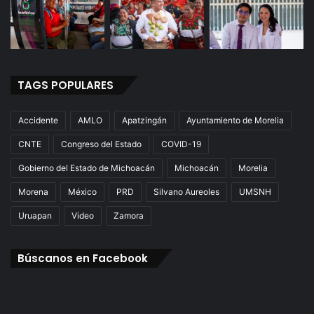
TAGS POPULARES
Accidente
AMLO
Apatzingán
Ayuntamiento de Morelia
CNTE
Congreso del Estado
COVID-19
Gobierno del Estado de Michoacán
Michoacán
Morelia
Morena
México
PRD
Silvano Aureoles
UMSNH
Uruapan
Video
Zamora
Búscanos en Facebook