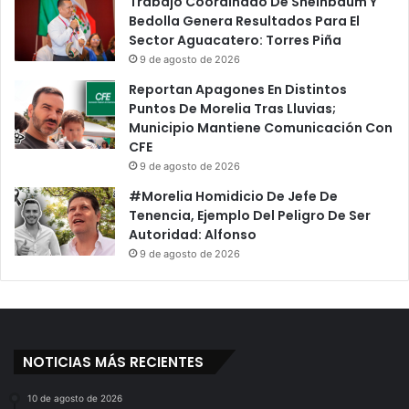
Trabajo Coordinado De Sheinbaum Y
s
s
Bedolla Genera Resultados Para El
e
t
Sector Aguacatero: Torres Piña
j
r
9 de agosto de 2026
o
u
Reportan Apagones En Distintos
C
c
Puntos De Morelia Tras Lluvias;
o
t
Municipio Mantiene Comunicación Con
o
u
CFE
r
r
d
9 de agosto de 2026
a
i
D
#Morelia Homidicio De Jefe De
n
e
Tenencia, Ejemplo Del Peligro De Ser
a
L
Autoridad: Alfonso
d
a
9 de agosto de 2026
o
D
r
e
E
u
m
d
p
a
r
NOTICIAS MÁS RECIENTES
P
e
ú
s
b
10 de agosto de 2026