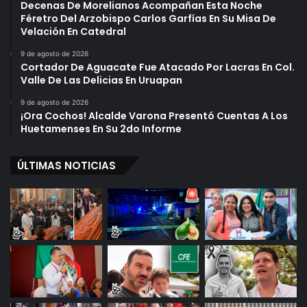
Decenas De Morelianos Acompañan Esta Noche
a
l
Féretro Del Arzobispo Carlos Garfías En Su Misa De
r
i
Velación En Catedral
i
c
a
a
9 de agosto de 2026
l
P
Cortador De Aguacate Fue Atacado Por Lacras En Col.
E
Valle De Las Delicias En Uruapan
a
n
r
9 de agosto de 2026
M
a
¡Ora Cochos! Alcalde Varona Presentó Cuentas A Los
i
E
Huetamenses En Su 2do Informe
c
s
h
t
o
ÚLTIMAS NOTICIAS
e
a
J
c
u
á
e
n
v
e
s