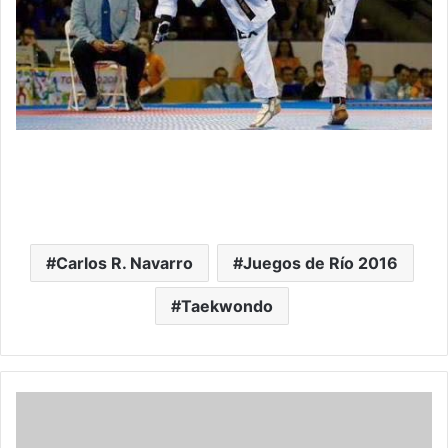
Carlos R. Navarro
Juegos de Río 2016
Taekwondo
#
R
i