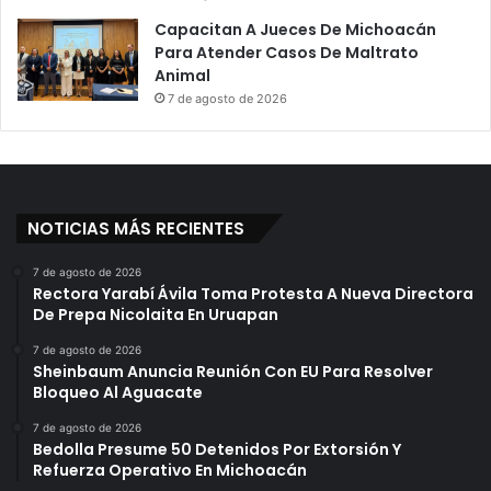
i
o
n
Capacitan A Jueces De Michoacán
D
a
Para Atender Casos De Maltrato
e
l
Animal
G
E
o
7 de agosto de 2026
n
b
T
e
a
r
e
n
k
a
NOTICIAS MÁS RECIENTES
o
d
w
o
7 de agosto de 2026
n
r
Rectora Yarabí Ávila Toma Protesta A Nueva Directora
d
e
De Prepa Nicolaita En Uruapan
o
s
C
7 de agosto de 2026
Sheinbaum Anuncia Reunión Con EU Para Resolver
o
Bloqueo Al Aguacate
r
r
7 de agosto de 2026
u
Bedolla Presume 50 Detenidos Por Extorsión Y
p
Refuerza Operativo En Michoacán
t