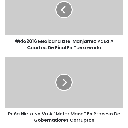
o
2
0
1
6
M
#Rio2016 Mexicana Iztel Manjarrez Pasa A
e
Cuartos De Final En Taekowndo
x
i
c
P
a
e
n
ñ
a
a
I
N
z
i
t
e
e
t
l
o
M
Peña Nieto No Va A “Meter Mano” En Proceso De
N
a
Gobernadores Corruptos
o
n
V