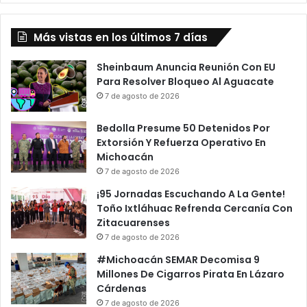
j
a
a
A
r
Más vistas en los últimos 7 días
“
r
M
e
e
Sheinbaum Anuncia Reunión Con EU
z
t
Para Resolver Bloqueo Al Aguacate
P
e
7 de agosto de 2026
a
r
s
M
Bedolla Presume 50 Detenidos Por
a
a
Extorsión Y Refuerza Operativo En
A
n
Michoacán
C
o
7 de agosto de 2026
u
”
¡95 Jornadas Escuchando A La Gente!
a
E
Toño Ixtláhuac Refrenda Cercanía Con
r
n
Zitacuarenses
t
P
o
7 de agosto de 2026
r
s
o
#Michoacán SEMAR Decomisa 9
D
c
Millones De Cigarros Pirata En Lázaro
e
e
Cárdenas
F
s
7 de agosto de 2026