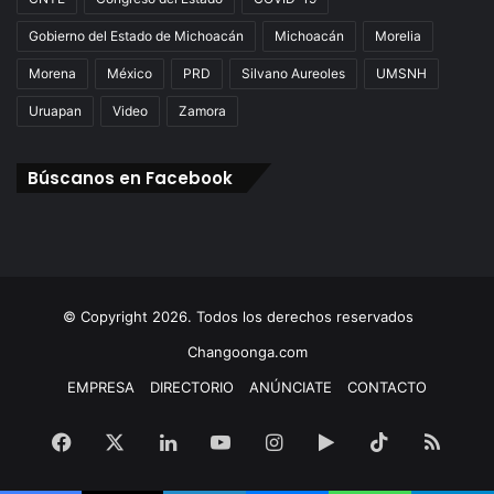
Gobierno del Estado de Michoacán
Michoacán
Morelia
Morena
México
PRD
Silvano Aureoles
UMSNH
Uruapan
Video
Zamora
Búscanos en Facebook
© Copyright 2026. Todos los derechos reservados
Changoonga.com
EMPRESA
DIRECTORIO
ANÚNCIATE
CONTACTO
Facebook
X
LinkedIn
YouTube
Instagram
Google
TikTok
RSS