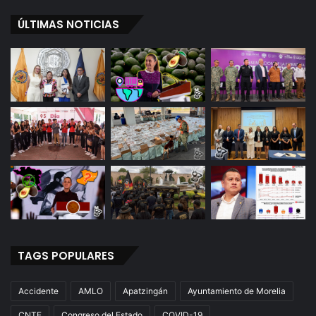
o
ÚLTIMAS NOTICIAS
s
TAGS POPULARES
Accidente
AMLO
Apatzingán
Ayuntamiento de Morelia
CNTE
Congreso del Estado
COVID-19