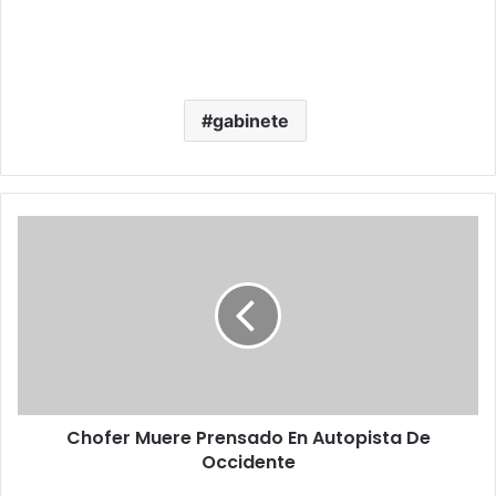
gabinete
C
h
o
f
e
r
M
u
e
Chofer Muere Prensado En Autopista De
r
Occidente
e
P