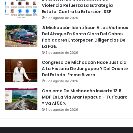
c
e
Violencia Refuerza La Estrategia
c
L
Estatal Contra La Extorsión: SSP
i
a
5 de agosto de 2026
d
M
e
i
#Michoacán Identifican A Las Víctimas
n
n
Del Ataque En Santa Clara Del Cobre;
t
i
Pobladores Entorpecen Diligencias De
e
s
La FGE.
t
5 de agosto de 2026
e
Congreso De Michoacán Hace Justicia
r
A La Historia De Jungapeo Y Del Oriente
i
Del Estado: Emma Rivera.
a
5 de agosto de 2026
l
T
Gobierno De Michoacán Invierte 13.6
r
MDP En La Vía Arantepacua – Turícuaro
a
Y Va Al 50%
s
5 de agosto de 2026
P
e
r
s