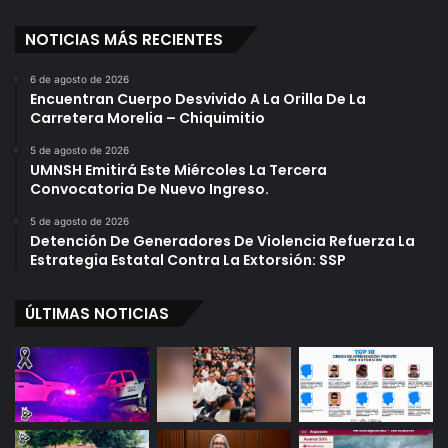
e
NOTICIAS MÁS RECIENTES
g
u
i
6 de agosto de 2026
Encuentran Cuerpo Desvivido A La Orilla De La
r
Carretera Morelia – Chiquimitio
A
A
5 de agosto de 2026
s
UMNSH Emitirá Este Miércoles La Tercera
a
Convocatoria De Nuevo Ingreso.
l
5 de agosto de 2026
t
Detención De Generadores De Violencia Refuerza La
a
Estrategia Estatal Contra La Extorsión: SSP
n
t
ÚLTIMAS NOTICIAS
e
s