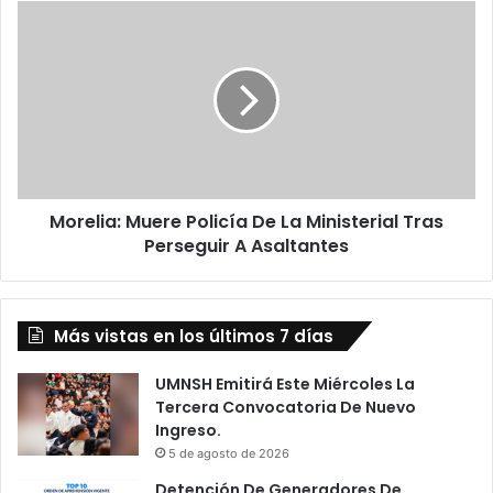
r
M
e
o
n
r
s
e
a
l
d
i
o
a
E
:
n
M
A
Morelia: Muere Policía De La Ministerial Tras
u
u
Perseguir A Asaltantes
e
t
r
o
e
p
P
i
Más vistas en los últimos 7 días
o
s
l
t
i
UMNSH Emitirá Este Miércoles La
a
c
Tercera Convocatoria De Nuevo
D
í
Ingreso.
e
a
5 de agosto de 2026
O
D
Detención De Generadores De