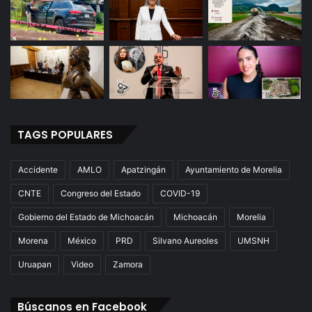
TAGS POPULARES
Accidente
AMLO
Apatzingán
Ayuntamiento de Morelia
CNTE
Congreso del Estado
COVID-19
Gobierno del Estado de Michoacán
Michoacán
Morelia
Morena
México
PRD
Silvano Aureoles
UMSNH
Uruapan
Video
Zamora
Búscanos en Facebook