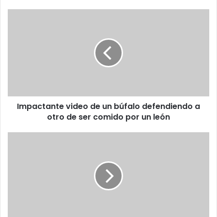
I
m
p
a
c
t
a
n
t
Impactante video de un búfalo defendiendo a
e
otro de ser comido por un león
v
i
d
V
e
I
o
D
d
E
e
O
u
-
n
R
b
E