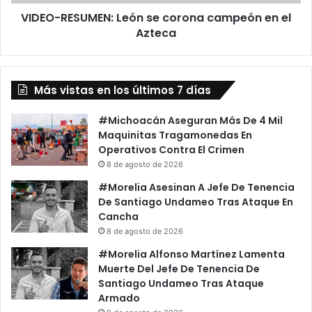
ú
S
f
VIDEO-RESUMEN: León se corona campeón en el
U
a
Azteca
M
l
E
o
N
d
:
e
Más vistas en los últimos 7 días
L
f
e
e
ó
#Michoacán Aseguran Más De 4 Mil
n
n
Maquinitas Tragamonedas En
d
s
Operativos Contra El Crimen
i
e
8 de agosto de 2026
e
c
#Morelia Asesinan A Jefe De Tenencia
n
o
De Santiago Undameo Tras Ataque En
d
r
Cancha
o
o
8 de agosto de 2026
a
n
o
a
#Morelia Alfonso Martínez Lamenta
t
c
Muerte Del Jefe De Tenencia De
r
a
Santiago Undameo Tras Ataque
o
m
Armado
d
p