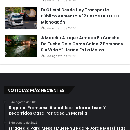
8 de agosto de 2026
e
e
Es Oficial Desde Hoy Transporte
s
ó
Público Aumenta A 12 Pesos En TODO
e
n
Michoacán
r
e
8 de agosto de 2026
c
n
o
e
#Morelia Ataque Armado En Cancha
m
l
De Fucho Deja Como Saldo 2 Personas
i
A
Sin Vida Y 1 Herido En La Maiza
d
z
8 de agosto de 2026
o
t
p
e
o
c
r
a
u
n
NOTICIAS MÁS RECIENTES
l
e
8 de agosto de 2026
Bugarini Promueve Asambleas Informativas Y
ó
Recorridos Casa Por Casa En Morelia
n
8 de agosto de 2026
¡Tragedia Para Messi! Muere Su Padre Jorge Messi Tras