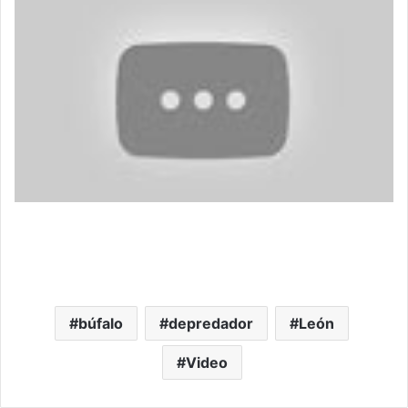
búfalo
depredador
León
Video