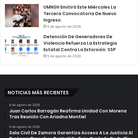
a
r
UMNSH Emitirá Este Miércoles La
m
í
Tercera Convocatoria De Nuevo
p
a
Ingreso.
e
e
5 de agosto de 2026
o
n
n
Detención De Generadores De
R
a
Violencia Refuerza La Estrategia
á
t
Estatal Contra La Extorsión: SSP
p
o
i
5 de agosto de 2026
d
d
e
o
l
Y
A
F
m
u
NOTICIAS MÁS RECIENTES
é
r
r
i
6 de agosto de 2026
i
o
Juan Carlos Barragán Reafirma Unidad Con Morena
c
s
Tras Reunión Con Ariadna Montiel
a
o
7
6 de agosto de 2026
Sala Civil De Zamora Garantiza Acceso A La Justicia Al