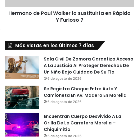
a
e
y
Hermano de Paul Walker lo sustituiría en Rápido
P
e
Y Furioso 7
a
r
u
a
l
s
W
c
Más vistas en los últimos 7 días
a
e
l
l
k
Sala Civil De Zamora Garantiza Acceso
e
e
A La Justicia Al Proteger Derechos De
b
r
Un Niño Bajo Cuidado De Su Tía
r
l
6 de agosto de 2026
a
o
Se Registra Choque Entre Auto Y
n
s
Camioneta En Av. Madero En Morelia
d
u
6 de agosto de 2026
o
s
e
t
Encuentran Cuerpo Desvivido A La
l
i
Orilla De La Carretera Morelia –
b
t
Chiquimitio
i
u
c
6 de agosto de 2026
i