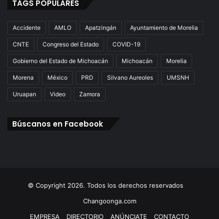
TAGS POPULARES
Accidente
AMLO
Apatzingán
Ayuntamiento de Morelia
CNTE
Congreso del Estado
COVID-19
Gobierno del Estado de Michoacán
Michoacán
Morelia
Morena
México
PRD
Silvano Aureoles
UMSNH
Uruapan
Video
Zamora
Búscanos en Facebook
© Copyright 2026. Todos los derechos reservados
Changoonga.com
EMPRESA
DIRECTORIO
ANÚNCIATE
CONTACTO