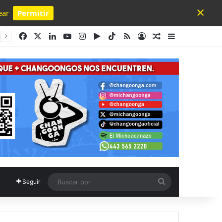
×
ear
Permitir
Powered by SendPulse
Facebook
X
LinkedIn
YouTube
Instagram
Google Play
TikTok
RSS
Acceso
Publicación al a
Barra lateral
Buscar
Seguir
por