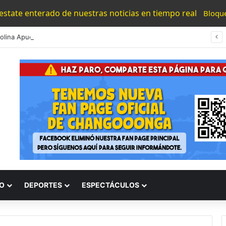
 estate enterado de nuestras noticias en tiempo real
Bloqu
Gaby Molina Apuesta Por Educación Y Territorio Para Construir La Paz En Michoacán
O
DEPORTES
ESPECTÁCULOS