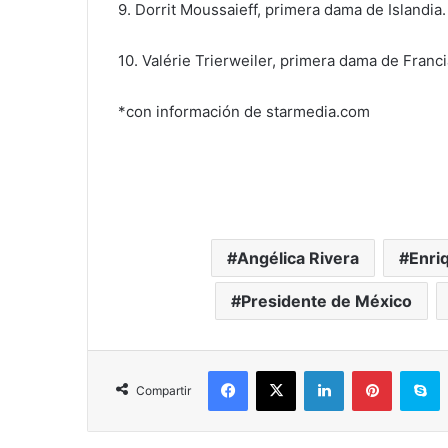
9. Dorrit Moussaieff, primera dama de Islandia.
10. Valérie Trierweiler, primera dama de Franci
*con información de starmedia.com
Angélica Rivera
Enri
Presidente de México
Facebook
X
LinkedIn
Pinterest
Skype
Compartir