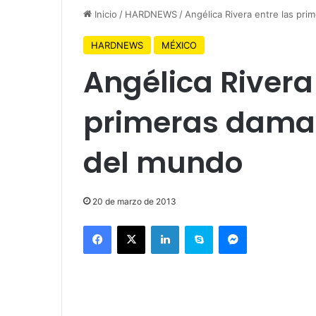
Inicio
/
HARDNEWS
/
Angélica Rivera entre las pr
HARDNEWS
MÉXICO
Angélica Rivera
primeras damas
del mundo
20 de marzo de 2013
Facebook
X
LinkedIn
Skype
Messenger