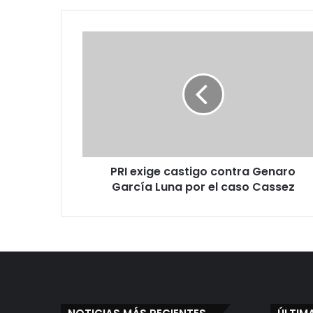
P
R
I
e
x
i
g
e
c
PRI exige castigo contra Genaro
a
García Luna por el caso Cassez
s
t
i
g
o
c
o
n
t