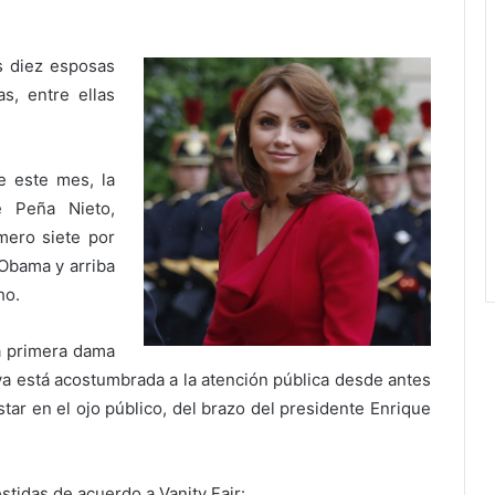
as diez esposas
s, entre ellas
e este mes, la
e Peña Nieto,
mero siete por
Obama y arriba
ho.
la primera dama
ya está acostumbrada a la atención pública desde antes
star en el ojo público, del brazo del presidente Enrique
stidas de acuerdo a Vanity Fair: