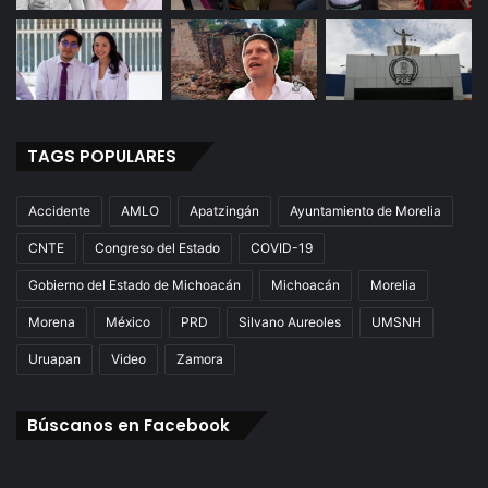
TAGS POPULARES
Accidente
AMLO
Apatzingán
Ayuntamiento de Morelia
CNTE
Congreso del Estado
COVID-19
Gobierno del Estado de Michoacán
Michoacán
Morelia
Morena
México
PRD
Silvano Aureoles
UMSNH
Uruapan
Video
Zamora
Búscanos en Facebook