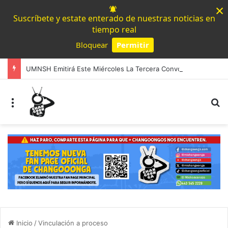
×
Suscríbete y estate enterado de nuestras noticias en
tiempo real
Bloquear
Permitir
Powered by SendPulse
UMNSH Emitirá Este Miércoles La Tercera Convocatoria De Nuevo Ingreso.
Menú
B
Inicio
/
Vinculación a proceso