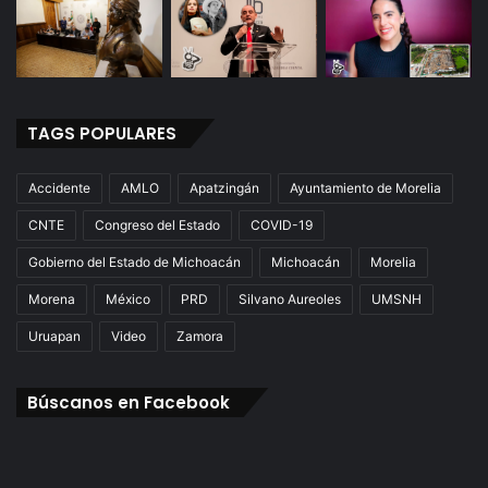
TAGS POPULARES
Accidente
AMLO
Apatzingán
Ayuntamiento de Morelia
CNTE
Congreso del Estado
COVID-19
Gobierno del Estado de Michoacán
Michoacán
Morelia
Morena
México
PRD
Silvano Aureoles
UMSNH
Uruapan
Video
Zamora
Búscanos en Facebook