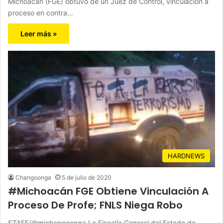
Michoacán (FGE) obtuvo de un Juez de Control, vinculación a
proceso en contra…
Leer más »
HARDNEWS
Changoonga
5 de julio de 2020
#Michoacán FGE Obtiene Vinculación A
Proceso De Profe; FNLS Niega Robo
STAFF/@michangoonga La Fiscalía General del Estado de