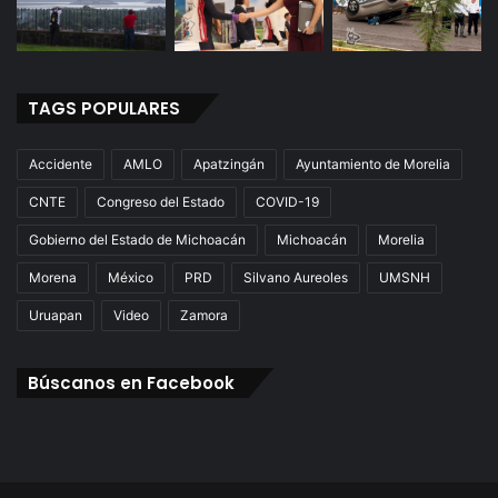
TAGS POPULARES
Accidente
AMLO
Apatzingán
Ayuntamiento de Morelia
CNTE
Congreso del Estado
COVID-19
Gobierno del Estado de Michoacán
Michoacán
Morelia
Morena
México
PRD
Silvano Aureoles
UMSNH
Uruapan
Video
Zamora
Búscanos en Facebook