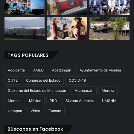
TAGS POPULARES
Accidente
AMLO
Apatzingán
Ayuntamiento de Morelia
CNTE
Congreso del Estado
COVID-19
Gobierno del Estado de Michoacán
Michoacán
Morelia
Morena
México
PRD
Silvano Aureoles
UMSNH
Uruapan
Video
Zamora
Búscanos en Facebook