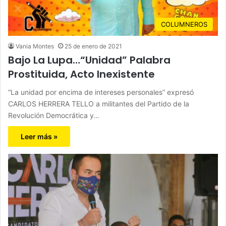
COLUMNEROS
Vania Montes
25 de enero de 2021
Bajo La Lupa…“Unidad” Palabra
Prostituida, Acto Inexistente
“La unidad por encima de intereses personales” expresó
CARLOS HERRERA TELLO a militantes del Partido de la
Revolución Democrática y…
Leer más »