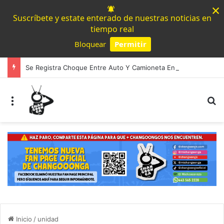
×
Suscríbete y estate enterado de nuestras noticias en
tiempo real
Bloquear
Permitir
Powered by SendPulse
Se Registra Choque Entre Auto Y Camioneta En Av. Madero En Morelia
Menú
B
Inicio
/
unidad