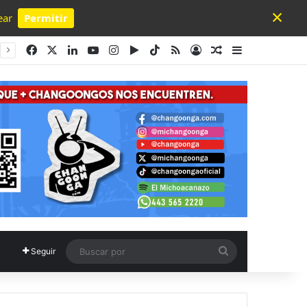
×
ear
Permitir
Powered by SendPulse
Facebook
X
LinkedIn
YouTube
Instagram
Google Play
TikTok
RSS
Acceso
Publicación al a
Barra lateral
Buscar
Seguir
por