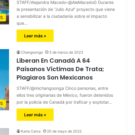
STAFF/Alejandra Macedo-@AleMacedo0 Durante
la presentación de “Julio Azul” proyecto que viene
a sensibilizar a la ciudadanía sobre el impacto
S
que…
Leer más »
Changoonga
3 de marzo de 2023
Liberan En Canadá A 64
Paísanos Víctimas De Trata;
Plagiaros Son Mexicanos
STAFF/@michangoonga Cinco personas, entre
ellos tres originarias de México, fueron detenidos
por la policía de Canadá por traficar y explotar…
S
Leer más »
Karla Calva
20 de mayo de 2022