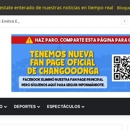
 estate enterado de nuestras noticias en tiempo real
Bloqu
UMNSH Emitirá Este Miércoles La Tercera Convocatoria De Nuevo Ingreso.
O
DEPORTES
ESPECTÁCULOS