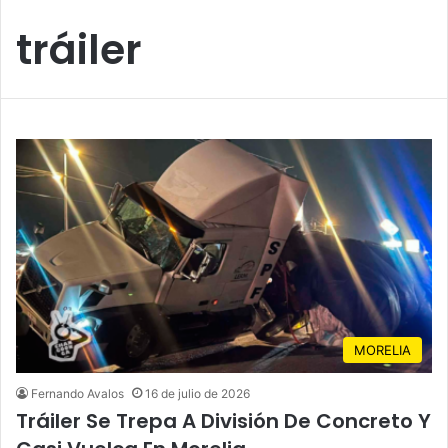
tráiler
MORELIA
Fernando Avalos
16 de julio de 2026
Tráiler Se Trepa A División De Concreto Y