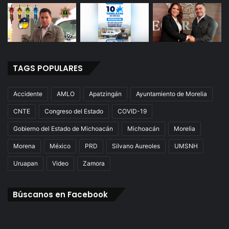
TAGS POPULARES
Accidente
AMLO
Apatzingán
Ayuntamiento de Morelia
CNTE
Congreso del Estado
COVID-19
Gobierno del Estado de Michoacán
Michoacán
Morelia
Morena
México
PRD
Silvano Aureoles
UMSNH
Uruapan
Video
Zamora
Búscanos en Facebook