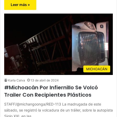
Leer más »
MICHOACÁN
Karla Calva
13 de abril de 2024
#Michoacán Por Infiernillo Se Volcó
Trailer Con Recipientes Plásticos
STAFF/@michangoonga/RED-113 La madrugada de este
sábado, se registró la volcadura de un tráiler, sobre la autopista
Siglo XXI, en las…