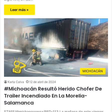
Leer más »
MICHOACÁN
Karla Calva
12 de abril de 2024
#Michoacán Resultó Herido Chofer De
Trailer Incendiado En La Morelia-
Salamanca
STAFF/@michangoonga/RED-113 La mañana de este viernes