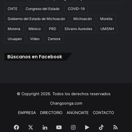
CNTE
Congreso del Estado
COVID-19
Gobierno del Estado de Michoacán
Michoacán
Morelia
Morena
México
PRD
Silvano Aureoles
UMSNH
Uruapan
Video
Zamora
Búscanos en Facebook
© Copyright 2026. Todos los derechos reservados
Changoonga.com
EMPRESA
DIRECTORIO
ANÚNCIATE
CONTACTO
Facebook
X
LinkedIn
YouTube
Instagram
Google
TikTok
RSS