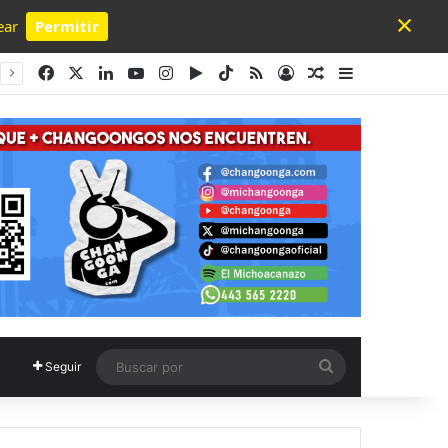
×
ear
Permitir
Powered by SendPulse
Facebook
X
LinkedIn
YouTube
Instagram
Google Play
TikTok
RSS
Acceso
Publicación al a
Barra lateral
Buscar
Seguir
por