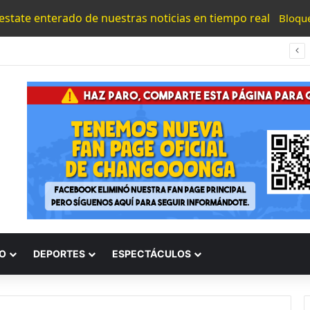
 estate enterado de nuestras noticias en tiempo real
Bloqu
Policía Morelia, FGE, GN Y Defensa Realizan Dos Cateos Contra El Narcomenudeo En La Capital
O
DEPORTES
ESPECTÁCULOS