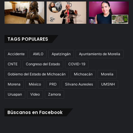
TAGS POPULARES
Accidente
AMLO
Apatzingán
Ayuntamiento de Morelia
CNTE
Congreso del Estado
COVID-19
Gobierno del Estado de Michoacán
Michoacán
Morelia
Morena
México
PRD
Silvano Aureoles
UMSNH
Uruapan
Video
Zamora
Búscanos en Facebook