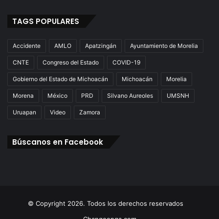
TAGS POPULARES
Accidente
AMLO
Apatzingán
Ayuntamiento de Morelia
CNTE
Congreso del Estado
COVID-19
Gobierno del Estado de Michoacán
Michoacán
Morelia
Morena
México
PRD
Silvano Aureoles
UMSNH
Uruapan
Video
Zamora
Búscanos en Facebook
© Copyright 2026. Todos los derechos reservados
Changoonga.com