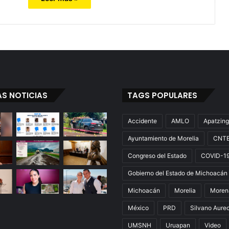
AS NOTICIAS
TAGS POPULARES
Accidente
AMLO
Apatzin
Ayuntamiento de Morelia
CNT
Congreso del Estado
COVID-1
Gobierno del Estado de Michoacán
Michoacán
Morelia
Moren
México
PRD
Silvano Aure
UMSNH
Uruapan
Video