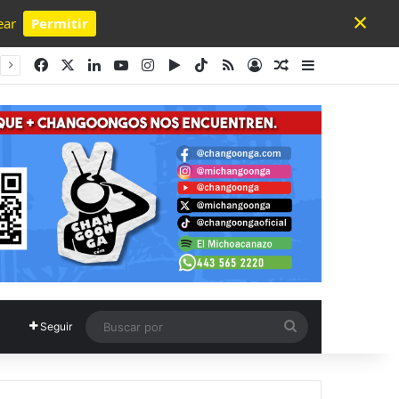
×
ear
Permitir
Powered by SendPulse
Facebook
X
LinkedIn
YouTube
Instagram
Google Play
TikTok
RSS
Acceso
Publicación al a
Barra lateral
Buscar
Seguir
por