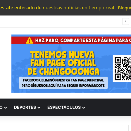
 estate enterado de nuestras noticias en tiempo real
Bloqu
Detención De Generadores De Violencia Refuerza La Estrategia Estatal Contra La Extorsión: SSP
O
DEPORTES
ESPECTÁCULOS