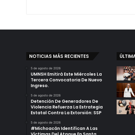
NOTICIAS MÁS RECIENTES
ÚLTIM
5 de agosto de 2026
UMNSH Emitirá Este Miércoles La
Tercera Convocatoria De Nuevo
Ingreso.
5 de agosto de 2026
Detención De Generadores De
Violencia Refuerza La Estrategia
Estatal Contra La Extorsión: SSP
5 de agosto de 2026
#Michoacán Identifican A Las
Víctimas Del Ataque En Santa