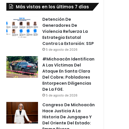
Más vistas en los últimos 7 días
Detención De
Generadores De
Violencia Refuerza La
Estrategia Estatal
Contra La Extorsión: SSP
5 de agosto de 2026
#Michoacán Identifican
A Las Víctimas Del
Ataque En Santa Clara
Del Cobre; Pobladores
Entorpecen Diligencias
De La FGE.
5 de agosto de 2026
Congreso De Michoacán
Hace Justicia A La
Historia De Jungapeo Y
Del Oriente Del Estado:
Emma Rivera.