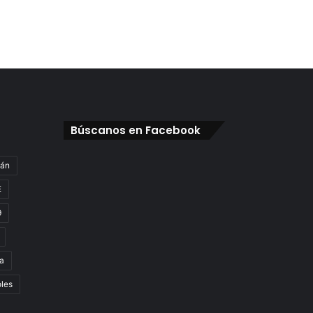
Búscanos en Facebook
gán
E
9
a
oles