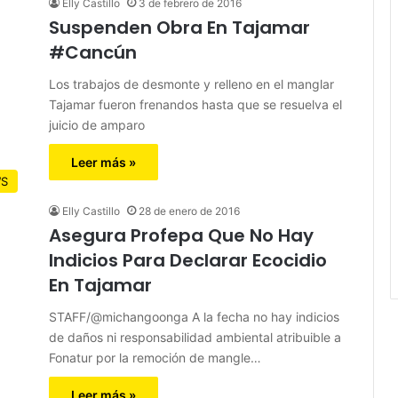
Elly Castillo
3 de febrero de 2016
Suspenden Obra En Tajamar
#Cancún
Los trabajos de desmonte y relleno en el manglar
Tajamar fueron frenandos hasta que se resuelva el
juicio de amparo
Leer más »
S
Elly Castillo
28 de enero de 2016
Asegura Profepa Que No Hay
Indicios Para Declarar Ecocidio
En Tajamar
STAFF/@michangoonga A la fecha no hay indicios
de daños ni responsabilidad ambiental atribuible a
Fonatur por la remoción de mangle…
Leer más »