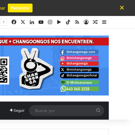
×
ear
Permitir
Powered by SendPulse
Facebook
X
LinkedIn
YouTube
Instagram
Google Play
TikTok
RSS
Acceso
Publicación al a
Barra lateral
Buscar
Seguir
por