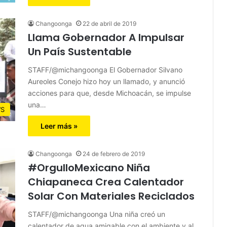
Changoonga
22 de abril de 2019
Llama Gobernador A Impulsar
Un País Sustentable
STAFF/@michangoonga El Gobernador Silvano
Aureoles Conejo hizo hoy un llamado, y anunció
acciones para que, desde Michoacán, se impulse
una…
S
Leer más »
Changoonga
24 de febrero de 2019
#OrgulloMexicano Niña
Chiapaneca Crea Calentador
Solar Con Materiales Reciclados
STAFF/@michangoonga Una niña creó un
calentador de agua amigable con el ambiente y al