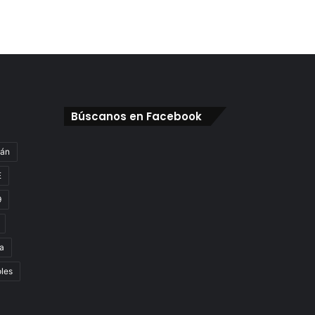
Búscanos en Facebook
gán
E
9
a
oles