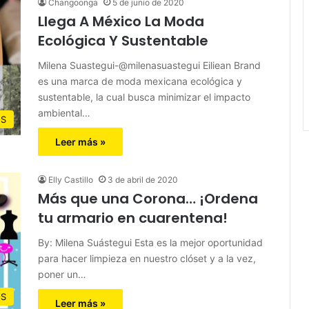
Changoonga
5 de junio de 2020
Llega A México La Moda
Ecológica Y Sustentable
Milena Suastegui-@milenasuastegui Eiliean Brand
es una marca de moda mexicana ecológica y
sustentable, la cual busca minimizar el impacto
ambiental…
OS
Leer más »
Elly Castillo
3 de abril de 2020
Más que una Corona… ¡Ordena
tu armario en cuarentena!
By: Milena Suástegui Esta es la mejor oportunidad
para hacer limpieza en nuestro clóset y a la vez,
poner un…
S
Leer más »