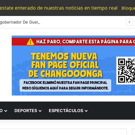
 estate enterado de nuestras noticias en tiempo real
Bloqu
gobernador De Guerrero! Implicado En Caso Ayotzinapa
O
DEPORTES
ESPECTÁCULOS