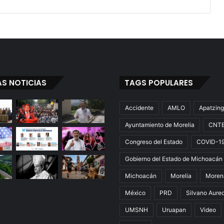
AS NOTICIAS
TAGS POPULARES
Accidente
AMLO
Apatzin
Ayuntamiento de Morelia
CNT
Congreso del Estado
COVID-1
Gobierno del Estado de Michoacán
Michoacán
Morelia
Moren
México
PRD
Silvano Aure
UMSNH
Uruapan
Video