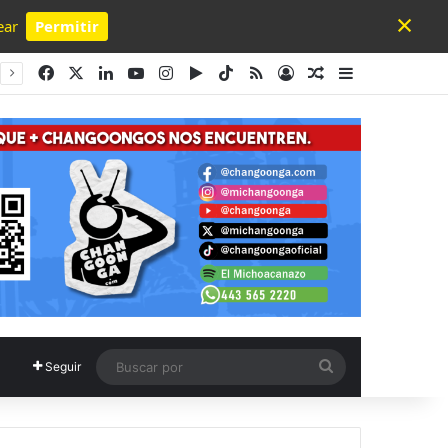
×
ear
Permitir
Powered by SendPulse
Facebook
X
LinkedIn
YouTube
Instagram
Google Play
TikTok
RSS
Acceso
Publicación al a
Barra lateral
Buscar
Seguir
por