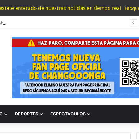
 estate enterado de nuestras noticias en tiempo real
Bloqu
“Los Necesitamos”: Atlético Morelia Agradece Respaldo De Su Afición En Encuentro Ante Cancún Fc
O
DEPORTES
ESPECTÁCULOS