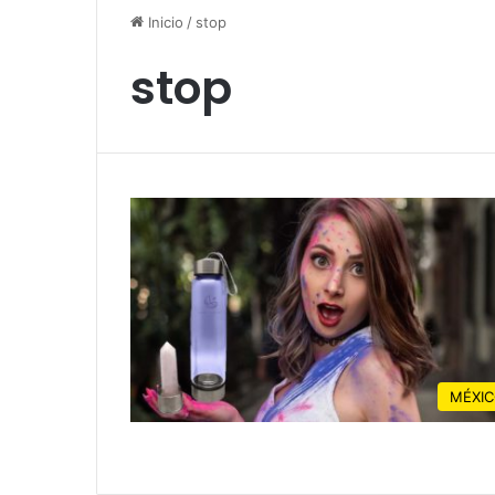
Inicio
/
stop
stop
MÉXI