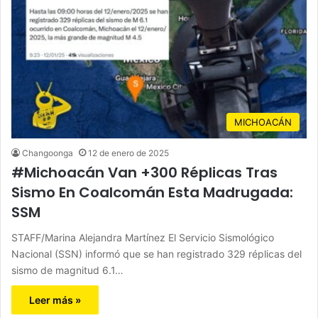
MICHOACÁN
Changoonga
12 de enero de 2025
#Michoacán Van +300 Réplicas Tras
Sismo En Coalcomán Esta Madrugada:
SSM
STAFF/Marina Alejandra Martínez El Servicio Sismológico
Nacional (SSN) informó que se han registrado 329 réplicas del
sismo de magnitud 6.1…
Leer más »