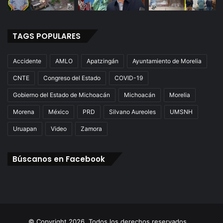
TAGS POPULARES
Accidente
AMLO
Apatzingán
Ayuntamiento de Morelia
CNTE
Congreso del Estado
COVID-19
Gobierno del Estado de Michoacán
Michoacán
Morelia
Morena
México
PRD
Silvano Aureoles
UMSNH
Uruapan
Video
Zamora
Búscanos en Facebook
© Copyright 2026. Todos los derechos reservados