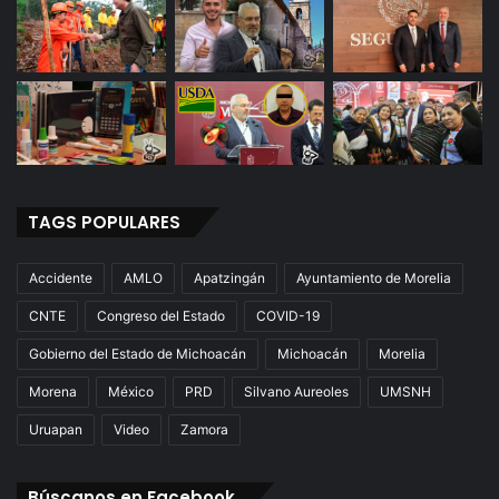
TAGS POPULARES
Accidente
AMLO
Apatzingán
Ayuntamiento de Morelia
CNTE
Congreso del Estado
COVID-19
Gobierno del Estado de Michoacán
Michoacán
Morelia
Morena
México
PRD
Silvano Aureoles
UMSNH
Uruapan
Video
Zamora
Búscanos en Facebook