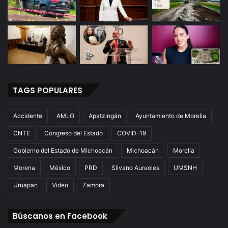
TAGS POPULARES
Accidente
AMLO
Apatzingán
Ayuntamiento de Morelia
CNTE
Congreso del Estado
COVID-19
Gobierno del Estado de Michoacán
Michoacán
Morelia
Morena
México
PRD
Silvano Aureoles
UMSNH
Uruapan
Video
Zamora
Búscanos en Facebook