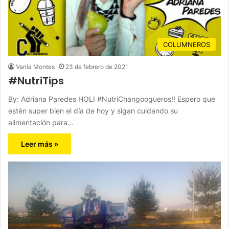
COLUMNEROS
Vania Montes
23 de febrero de 2021
#NutriTips
By: Adriana Paredes HOLI #NutriChangoogueros!! Espero que
estén super bien el día de hoy y sigan cuidando su
alimentación para…
Leer más »