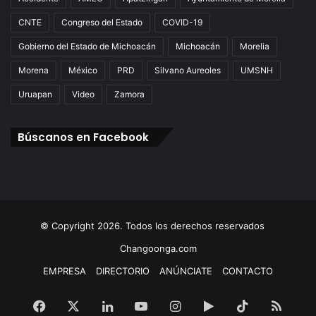
CNTE
Congreso del Estado
COVID-19
Gobierno del Estado de Michoacán
Michoacán
Morelia
Morena
México
PRD
Silvano Aureoles
UMSNH
Uruapan
Video
Zamora
Búscanos en Facebook
© Copyright 2026. Todos los derechos reservados
Changoonga.com
EMPRESA
DIRECTORIO
ANÚNCIATE
CONTACTO
Facebook
X
LinkedIn
YouTube
Instagram
Google
TikTok
RSS