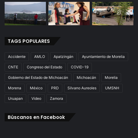
TAGS POPULARES
Accidente
AMLO
Apatzingán
Ayuntamiento de Morelia
CNTE
Congreso del Estado
COVID-19
Gobierno del Estado de Michoacán
Michoacán
Morelia
Morena
México
PRD
Silvano Aureoles
UMSNH
Uruapan
Video
Zamora
Búscanos en Facebook