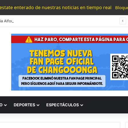
 estate enterado de nuestras noticias en tiempo real
Bloqu
#Morelia Alfonso Martínez Consolido El Acceso A La Lectura Con El Programa «Morelia Se Lee»
O
DEPORTES
ESPECTÁCULOS