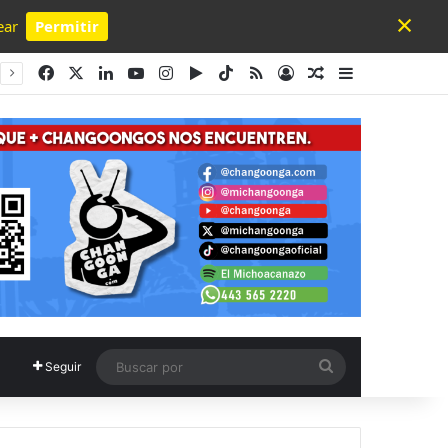
×
ear
Permitir
Powered by SendPulse
Facebook
X
LinkedIn
YouTube
Instagram
Google Play
TikTok
RSS
Acceso
Publicación al a
Barra lateral
Buscar
Seguir
por