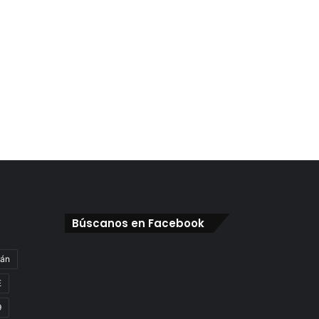
Búscanos en Facebook
gán
E
9