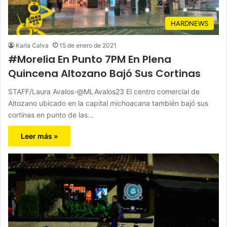
HARDNEWS
Karla Calva
15 de enero de 2021
#Morelia En Punto 7PM En Plena
Quincena Altozano Bajó Sus Cortinas
STAFF/Laura Avalos-@MLAvalos23 El centro comercial de
Altozano ubicado en la capital michoacana también bajó sus
cortinas en punto de las…
Leer más »