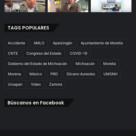
TAGS POPULARES
Accidente
AMLO
Apatzingán
Ayuntamiento de Morelia
CNTE
Congreso del Estado
COVID-19
Gobierno del Estado de Michoacán
Michoacán
Morelia
Morena
México
PRD
Silvano Aureoles
UMSNH
Uruapan
Video
Zamora
Búscanos en Facebook