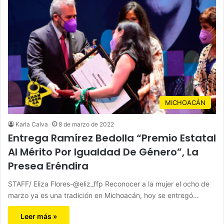
MICHOACÁN
Karla Calva
8 de marzo de 2022
Entrega Ramírez Bedolla “Premio Estatal
Al Mérito Por Igualdad De Género”, La
Presea Eréndira
STAFF/ Eliza Flores-@eliz_ffp Reconocer a la mujer el ocho de
marzo ya es una tradición en Michoacán, hoy se entregó…
Leer más »