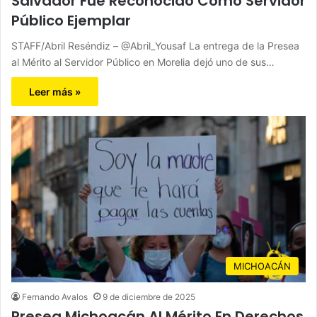
Salvador Fue Reconocido Como Servidor
Público Ejemplar
STAFF/Abril Reséndiz – @Abril_Yousaf La entrega de la Presea
al Mérito al Servidor Público en Morelia dejó uno de sus…
Leer más »
MICHOACÁN
Fernando Avalos
9 de diciembre de 2025
Presea Michoacán Al Mérito En Derechos