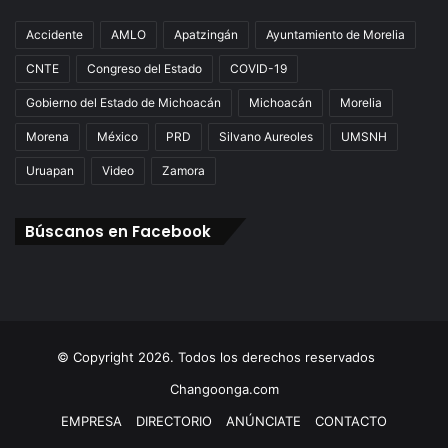
Accidente
AMLO
Apatzingán
Ayuntamiento de Morelia
CNTE
Congreso del Estado
COVID-19
Gobierno del Estado de Michoacán
Michoacán
Morelia
Morena
México
PRD
Silvano Aureoles
UMSNH
Uruapan
Video
Zamora
Búscanos en Facebook
© Copyright 2026. Todos los derechos reservados
Changoonga.com
EMPRESA
DIRECTORIO
ANÚNCIATE
CONTACTO