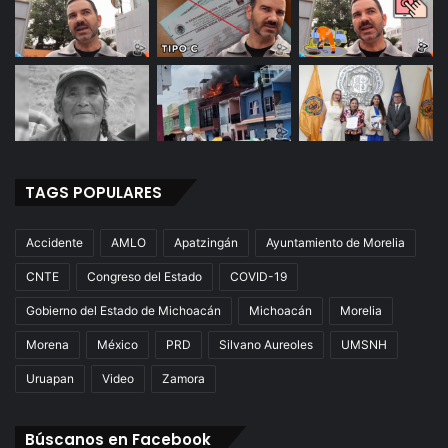
TAGS POPULARES
Accidente
AMLO
Apatzingán
Ayuntamiento de Morelia
CNTE
Congreso del Estado
COVID-19
Gobierno del Estado de Michoacán
Michoacán
Morelia
Morena
México
PRD
Silvano Aureoles
UMSNH
Uruapan
Video
Zamora
Búscanos en Facebook