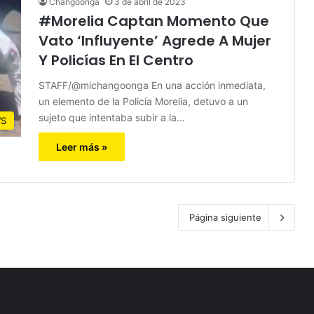
Changoonga
3 de abril de 2023
#Morelia Captan Momento Que
Vato ‘Influyente’ Agrede A Mujer
Y Policías En El Centro
STAFF/@michangoonga En una acción inmediata,
un elemento de la Policía Morelia, detuvo a un
sujeto que intentaba subir a la…
S
Leer más »
Página siguiente