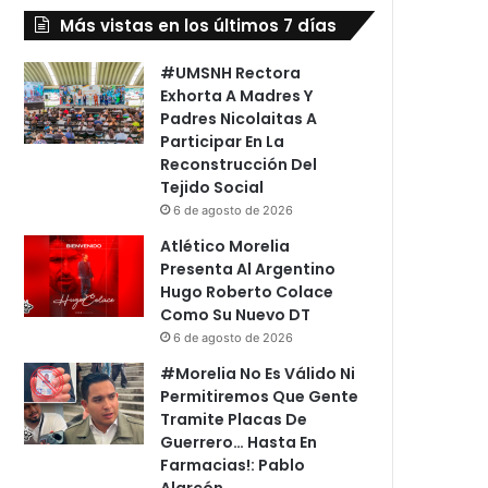
Más vistas en los últimos 7 días
#UMSNH Rectora
Exhorta A Madres Y
Padres Nicolaitas A
Participar En La
Reconstrucción Del
Tejido Social
6 de agosto de 2026
Atlético Morelia
Presenta Al Argentino
Hugo Roberto Colace
Como Su Nuevo DT
6 de agosto de 2026
#Morelia No Es Válido Ni
Permitiremos Que Gente
Tramite Placas De
Guerrero… Hasta En
Farmacias!: Pablo
Alarcón