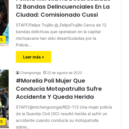
12 Bandas Delincuenciales En La
Ciudad: Comisionado Cussi
STAFF/Felipe Trujillo @_FelipeTrujillo Cerca de 12
bandas delictivas que operaban en la capital
michoacana han sido desarticuladas por la
S
Policía…
Leer más »
Changoonga
22 de agosto de 2023
#Morelia Poli Mujer Que
Conducía Motopatrulla Sufre
Accidente Y Queda Herida
STAFF/@michangoonga/RED-113 Una mujer policía
de la Guardia Civil (GC) resultó herida al sufrir un
accidente cuando conducía su motopatrulla
S
sobre…