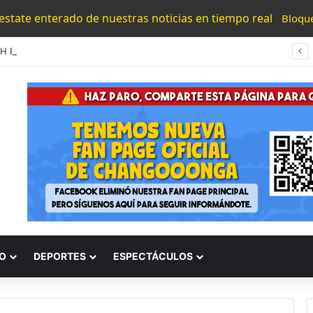
 estate enterado de nuestras noticias en tiempo real
Bloqu
#UMSNH Rectora Exhorta A Madres Y Padres Nicolaitas A Participar En La Reconstrucción Del Tejido Social
O
DEPORTES
ESPECTÁCULOS