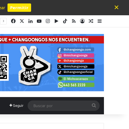
×
ear
Permitir
Powered by SendPulse
Facebook
X
LinkedIn
YouTube
Instagram
Google Play
TikTok
RSS
Acceso
Publicación al a
Barra lateral
Buscar
Seguir
por