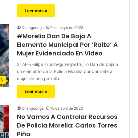
Leer más »
Changoonga
2 de mayo de 2023
#Morelia Dan De Baja A
Elemento Municipal Por ‘Raite’ A
Mujer Evidenciado En Video
STAFF/Felipe Trujillo-@_FelipeTrujillo Dan de baja a
un elemento de la Policía Morelia por dar raite a
mujer en una patrulla…
S
Leer más »
Changoonga
15 de abril de 2023
No Vamos A Controlar Recursos
De Policía Morelia: Carlos Torres
Piña