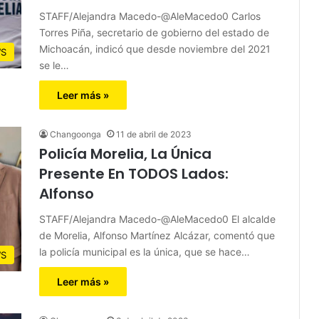
STAFF/Alejandra Macedo-@AleMacedo0 Carlos
Torres Piña, secretario de gobierno del estado de
Michoacán, indicó que desde noviembre del 2021
S
se le…
Leer más »
Changoonga
11 de abril de 2023
Policía Morelia, La Única
Presente En TODOS Lados:
Alfonso
STAFF/Alejandra Macedo-@AleMacedo0 El alcalde
de Morelia, Alfonso Martínez Alcázar, comentó que
la policía municipal es la única, que se hace…
S
Leer más »