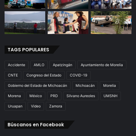
TAGS POPULARES
Accidente
AMLO
Apatzingán
Ayuntamiento de Morelia
CNTE
Congreso del Estado
COVID-19
Gobierno del Estado de Michoacán
Michoacán
Morelia
Morena
México
PRD
Silvano Aureoles
UMSNH
Uruapan
Video
Zamora
Búscanos en Facebook