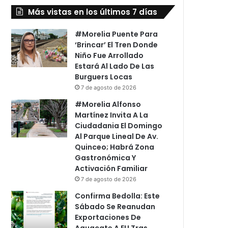
Más vistas en los últimos 7 días
#Morelia Puente Para
‘Brincar’ El Tren Donde
Niño Fue Arrollado
Estará Al Lado De Las
Burguers Locas
7 de agosto de 2026
#Morelia Alfonso
Martínez Invita A La
Ciudadania El Domingo
Al Parque Lineal De Av.
Quinceo; Habrá Zona
Gastronómica Y
Activación Familiar
7 de agosto de 2026
Confirma Bedolla: Este
Sábado Se Reanudan
Exportaciones De
Aguacate A EU Tras