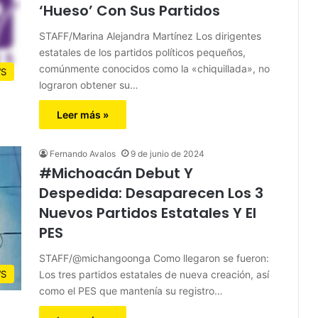
‘Hueso’ Con Sus Partidos
STAFF/Marina Alejandra Martínez Los dirigentes
estatales de los partidos políticos pequeños,
comúnmente conocidos como la «chiquillada», no
S
lograron obtener su…
Leer más »
Fernando Avalos
9 de junio de 2024
#Michoacán Debut Y
Despedida: Desaparecen Los 3
Nuevos Partidos Estatales Y El
PES
STAFF/@michangoonga Como llegaron se fueron:
Los tres partidos estatales de nueva creación, así
S
como el PES que mantenía su registro…