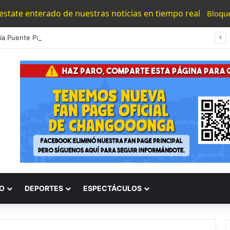
 estate enterado de nuestras noticias en tiempo real
Bloqu
#Morelia Puente Para ‘Brincar’ El Tren Donde Niño Fue Arrollado Estará Al Lado De Las Burguers Locas
O
DEPORTES
ESPECTÁCULOS