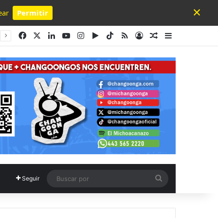
×
ear
Permitir
Powered by SendPulse
Facebook
X
LinkedIn
YouTube
Instagram
Google Play
TikTok
RSS
Acceso
Publicación al a
Barra lateral
Buscar
Seguir
por