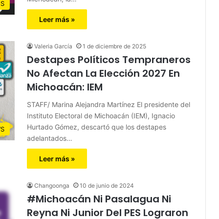
S
Leer más »
Valeria García
1 de diciembre de 2025
Destapes Políticos Tempraneros
No Afectan La Elección 2027 En
Michoacán: IEM
STAFF/ Marina Alejandra Martínez El presidente del
Instituto Electoral de Michoacán (IEM), Ignacio
Hurtado Gómez, descartó que los destapes
S
adelantados…
Leer más »
Changoonga
10 de junio de 2024
#Michoacán Ni Pasalagua Ni
Reyna Ni Junior Del PES Lograron