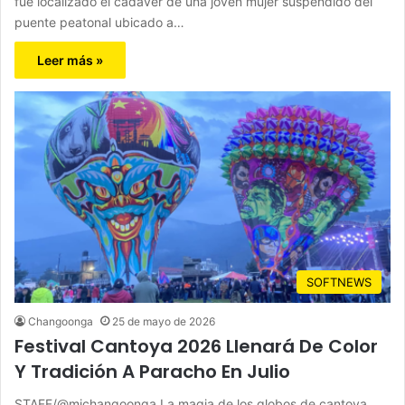
fue localizado el cadaver de una joven mujer suspendido del
puente peatonal ubicado a…
Leer más »
SOFTNEWS
Changoonga
25 de mayo de 2026
Festival Cantoya 2026 Llenará De Color
Y Tradición A Paracho En Julio
STAFF/@michangoonga La magia de los globos de cantoya