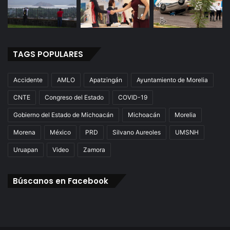
TAGS POPULARES
Accidente
AMLO
Apatzingán
Ayuntamiento de Morelia
CNTE
Congreso del Estado
COVID-19
Gobierno del Estado de Michoacán
Michoacán
Morelia
Morena
México
PRD
Silvano Aureoles
UMSNH
Uruapan
Video
Zamora
Búscanos en Facebook