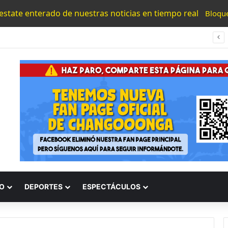
 estate enterado de nuestras noticias en tiempo real
Bloqu
#Morelia Alfonso Martínez Consolido El Acceso A La Lectura Con El Programa «Morelia Se Lee»
O
DEPORTES
ESPECTÁCULOS