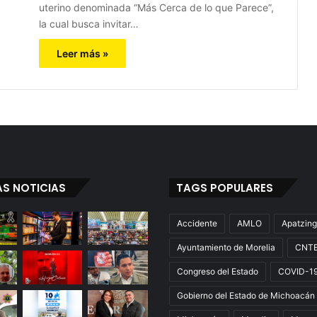
uterino denominada “Más Cerca de lo que Parece”,
la cual busca invitar…
Leer más »
AS NOTICIAS
TAGS POPULARES
Accidente
AMLO
Apatzin
Ayuntamiento de Morelia
CNT
Congreso del Estado
COVID-1
Gobierno del Estado de Michoacán