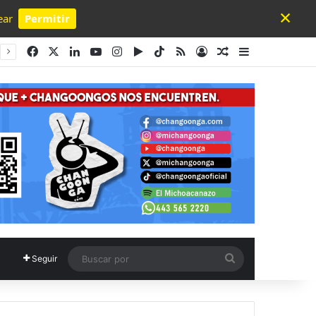
×
ear
Permitir
Powered by SendPulse
Facebook
X
LinkedIn
YouTube
Instagram
Google Play
TikTok
RSS
Acceso
Publicación al a
Barra lateral
Buscar
Seguir
por