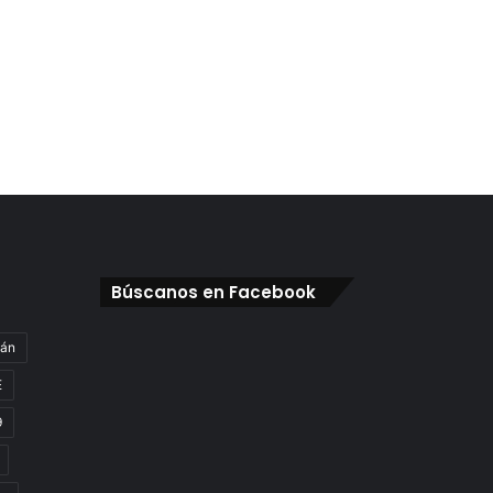
Búscanos en Facebook
gán
E
9