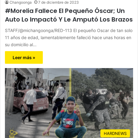
Changoonga
7 de diciembre de 2023
#Morelia Fallece El Pequeño Óscar; Un
Auto Lo Impactó Y Le Amputó Los Brazos
STAFF/@michangoonga/RED-113 El pequeño Oscar de tan solo
11 años de edad, lamentablemente falleció hace unas horas en
su domicilio al…
Leer más »
HARDNEWS