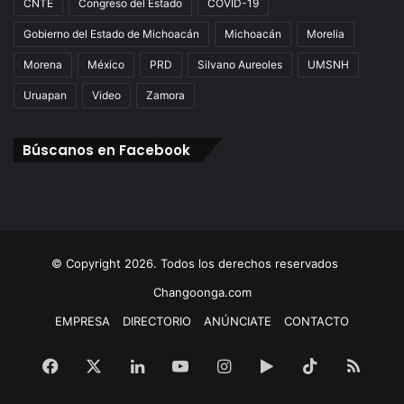
CNTE
Congreso del Estado
COVID-19
Gobierno del Estado de Michoacán
Michoacán
Morelia
Morena
México
PRD
Silvano Aureoles
UMSNH
Uruapan
Video
Zamora
Búscanos en Facebook
© Copyright 2026. Todos los derechos reservados
Changoonga.com
EMPRESA
DIRECTORIO
ANÚNCIATE
CONTACTO
Facebook
X
LinkedIn
YouTube
Instagram
Google
TikTok
RSS