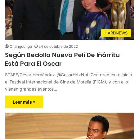
HARDNEWS
Changoonga
24 de octubre de 2022
Según Bedolla Nueva Peli De Iñárritu
Está Para El Oscar
STAFF/César Hernández-@CesarHdzNoti Con gran éxito inició
el Festival Internacional de Cine de Morelia (FICM), y con ello
vienen grandes eventos…
Leer más »