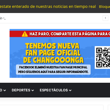
 estate enterado de nuestras noticias en tiempo real
Bloqu
Trabajo Coordinado De Sheinbaum Y Bedolla Genera Resultados Para El Sector Aguacatero: Torres Piña
O
DEPORTES
ESPECTÁCULOS