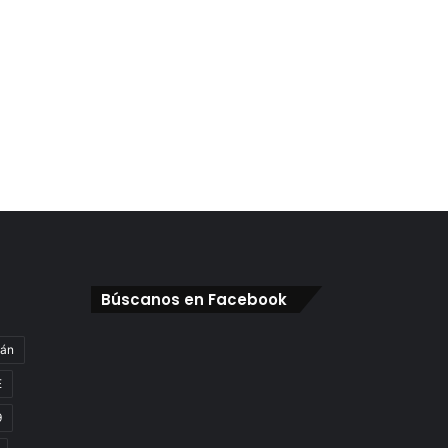
Búscanos en Facebook
gán
E
9