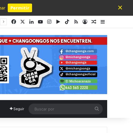
×
ear
Permitir
Powered by SendPulse
Facebook
X
LinkedIn
YouTube
Instagram
Google Play
TikTok
RSS
Acceso
Publicación al a
Barra lateral
Buscar
Seguir
por