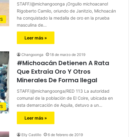
STAFF/@michangoonga ¡Orgullo michoacano!
Rigoberto Camilo, oriundo de Janitzio, Michoacán
ha conquistado la medalla de oro en la prueba
S
masculina de…
Leer más »
Changoonga
18 de marzo de 2019
#Michoacán Detienen A Rata
Que Extraía Oro Y Otros
Minerales De Forma Ilegal
STAFF/@michangoonga/RED 113 La autoridad
comunal de la población de El Coire, ubicada en
esta demarcación de Aquila, detuvo a un…
S
Leer más »
Elly Castillo
6 de febrero de 2019