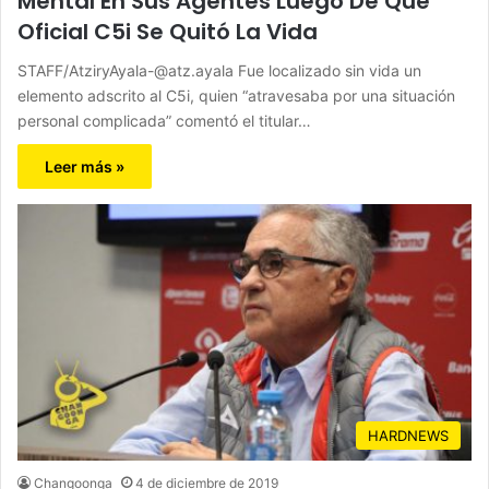
Mental En Sus Agentes Luego De Que
Oficial C5i Se Quitó La Vida
STAFF/AtziryAyala-@atz.ayala Fue localizado sin vida un
elemento adscrito al C5i, quien “atravesaba por una situación
personal complicada” comentó el titular…
Leer más »
HARDNEWS
Changoonga
4 de diciembre de 2019