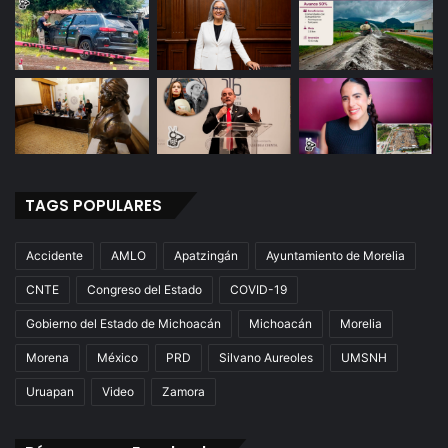
TAGS POPULARES
Accidente
AMLO
Apatzingán
Ayuntamiento de Morelia
CNTE
Congreso del Estado
COVID-19
Gobierno del Estado de Michoacán
Michoacán
Morelia
Morena
México
PRD
Silvano Aureoles
UMSNH
Uruapan
Video
Zamora