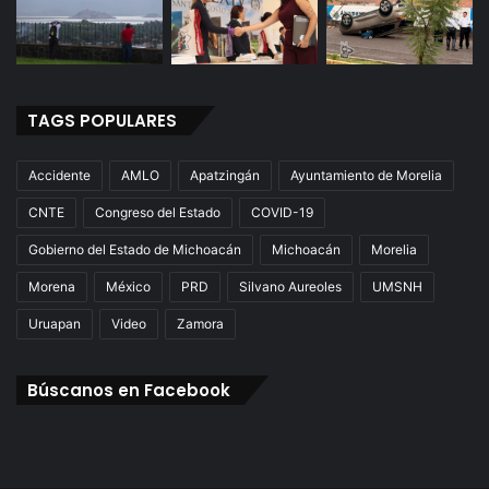
TAGS POPULARES
Accidente
AMLO
Apatzingán
Ayuntamiento de Morelia
CNTE
Congreso del Estado
COVID-19
Gobierno del Estado de Michoacán
Michoacán
Morelia
Morena
México
PRD
Silvano Aureoles
UMSNH
Uruapan
Video
Zamora
Búscanos en Facebook