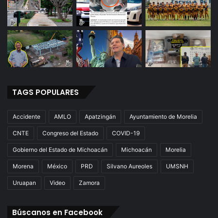
TAGS POPULARES
Accidente
AMLO
Apatzingán
Ayuntamiento de Morelia
CNTE
Congreso del Estado
COVID-19
Gobierno del Estado de Michoacán
Michoacán
Morelia
Morena
México
PRD
Silvano Aureoles
UMSNH
Uruapan
Video
Zamora
Búscanos en Facebook