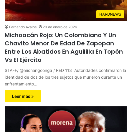
HARDNEWS
Fernando Avalos
20 de enero de 2026
Michoacán Rojo: Un Colombiano Y Un
Chavito Menor De Edad De Zapopan
Entre Los Abatidos En Aguililla En Topón
Vs El Ejército
STAFF/ @michangoonga / RED 113 Autoridades confirmaron la
identidad de dos de los tres sujetos que murieron durante un
enfrentamiento…
Leer más »