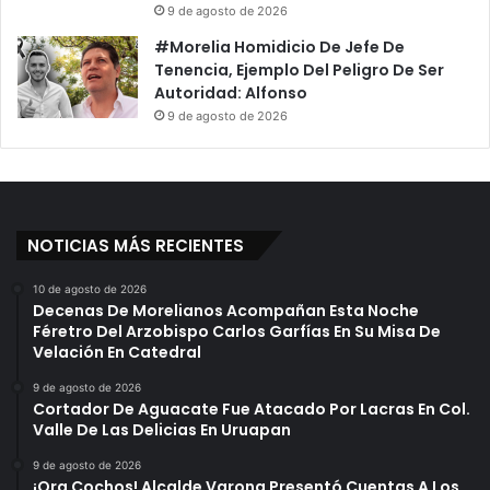
9 de agosto de 2026
#Morelia Homidicio De Jefe De
Tenencia, Ejemplo Del Peligro De Ser
Autoridad: Alfonso
9 de agosto de 2026
NOTICIAS MÁS RECIENTES
10 de agosto de 2026
Decenas De Morelianos Acompañan Esta Noche
Féretro Del Arzobispo Carlos Garfías En Su Misa De
Velación En Catedral
9 de agosto de 2026
Cortador De Aguacate Fue Atacado Por Lacras En Col.
Valle De Las Delicias En Uruapan
9 de agosto de 2026
¡Ora Cochos! Alcalde Varona Presentó Cuentas A Los