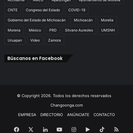
CNTE
Congreso del Estado
COVID-19
Gobierno del Estado de Michoacán
Michoacán
Morelia
Morena
México
PRD
Silvano Aureoles
UMSNH
Uruapan
Video
Zamora
Búscanos en Facebook
© Copyright 2026. Todos los derechos reservados
Changoonga.com
EMPRESA
DIRECTORIO
ANÚNCIATE
CONTACTO
Facebook
X
LinkedIn
YouTube
Instagram
Google
TikTok
RSS