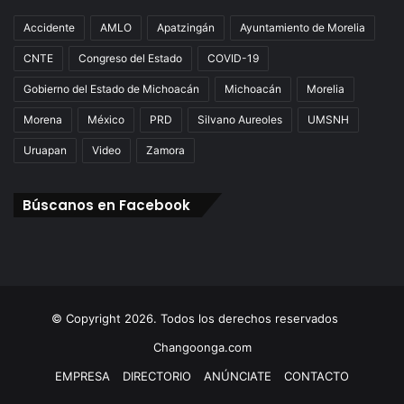
Accidente
AMLO
Apatzingán
Ayuntamiento de Morelia
CNTE
Congreso del Estado
COVID-19
Gobierno del Estado de Michoacán
Michoacán
Morelia
Morena
México
PRD
Silvano Aureoles
UMSNH
Uruapan
Video
Zamora
Búscanos en Facebook
© Copyright 2026. Todos los derechos reservados
Changoonga.com
EMPRESA
DIRECTORIO
ANÚNCIATE
CONTACTO