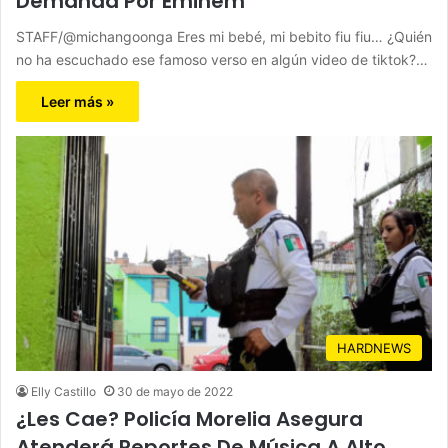
Demanda Por Eminem
STAFF/@michangoonga Eres mi bebé, mi bebito fiu fiu… ¿Quién
no ha escuchado ese famoso verso en algún video de tiktok?…
Leer más »
HARDNEWS
Elly Castillo
30 de mayo de 2022
¿Les Cae? Policía Morelia Asegura
Atenderá Reportes De Música A Alto