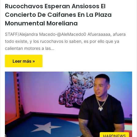
Rucochavos Esperan Ansiosos El
Concierto De Caifanes En La Plaza
Monumental Moreliana
STAFF/Alejandra Macedo-@AleMacedo0 Afueraaaaa, afuera
todo existe, y los rucochavos lo saben, es por ello que ya
calientan motores a las…
Leer más »
HARDNEWS