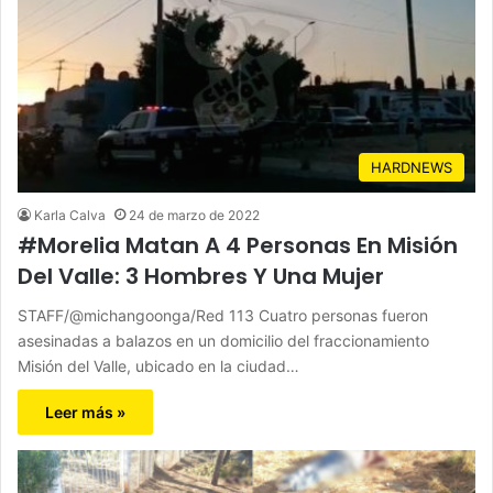
HARDNEWS
Karla Calva
24 de marzo de 2022
#Morelia Matan A 4 Personas En Misión
Del Valle: 3 Hombres Y Una Mujer
STAFF/@michangoonga/Red 113 Cuatro personas fueron
asesinadas a balazos en un domicilio del fraccionamiento
Misión del Valle, ubicado en la ciudad…
Leer más »