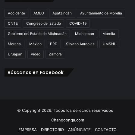
Accidente
AMLO
Apatzingán
Ayuntamiento de Morelia
CNTE
Congreso del Estado
COVID-19
Gobierno del Estado de Michoacán
Michoacán
Morelia
Morena
México
PRD
Silvano Aureoles
UMSNH
Uruapan
Video
Zamora
Búscanos en Facebook
© Copyright 2026. Todos los derechos reservados
Changoonga.com
EMPRESA
DIRECTORIO
ANÚNCIATE
CONTACTO