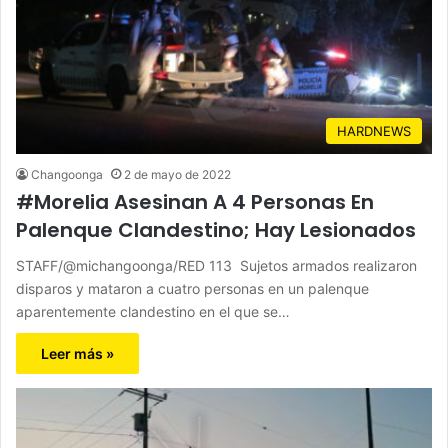
HARDNEWS
Changoonga
2 de mayo de 2022
#Morelia Asesinan A 4 Personas En
Palenque Clandestino; Hay Lesionados
STAFF/@michangoonga/RED 113 Sujetos armados realizaron
disparos y mataron a cuatro personas en un palenque
aparentemente clandestino en el que se…
Leer más »