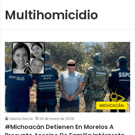
Multihomicidio
MICHOACÁN
Valeria García
24 de enero de 2026
#Michoacán Detienen En Morelos A